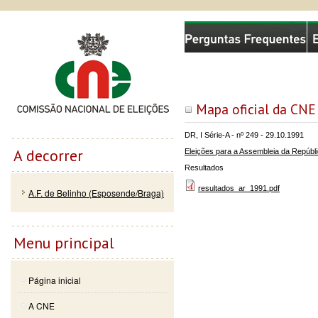
Passar
Skip to
Comissão Nacional de Eleições
para o
navigation
conteúdo
principal
Mapa oficial da CNE
DR, I Série-A - nº 249 - 29.10.1991
A decorrer
Eleições para a Assembleia da Repúbl
Resultados
resultados_ar_1991.pdf
A.F. de Belinho (Esposende/Braga)
Menu principal
Página inicial
A CNE