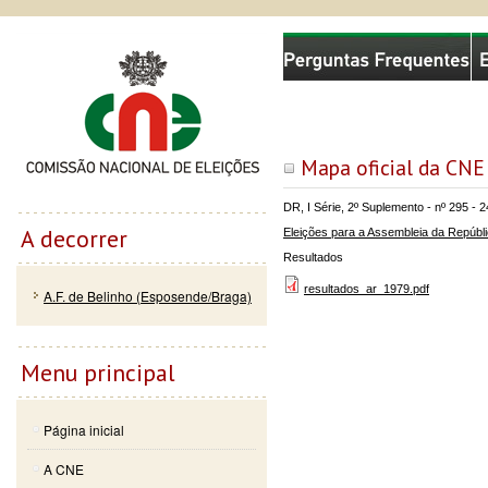
Passar
Skip to
Comissão Nacional de Eleições
para o
navigation
conteúdo
principal
Mapa oficial da CNE
DR, I Série, 2º Suplemento - nº 295 - 
A decorrer
Eleições para a Assembleia da Repúbl
Resultados
resultados_ar_1979.pdf
A.F. de Belinho (Esposende/Braga)
Menu principal
Página inicial
A CNE