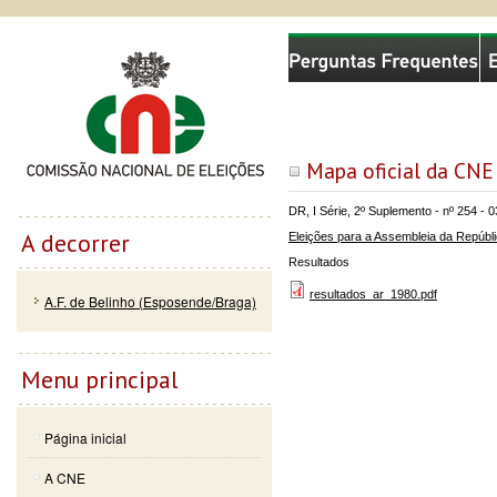
Passar
Skip to
Comissão Nacional de Eleições
para o
navigation
conteúdo
principal
Mapa oficial da CNE
DR, I Série, 2º Suplemento - nº 254 - 
A decorrer
Eleições para a Assembleia da Repúbl
Resultados
resultados_ar_1980.pdf
A.F. de Belinho (Esposende/Braga)
Menu principal
Página inicial
A CNE