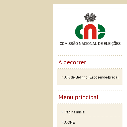
Passar
Skip to
Co
para o
navigation
conteúdo
principal
A decorrer
A.F. de Belinho (Esposende/Braga)
Menu principal
Página inicial
A CNE