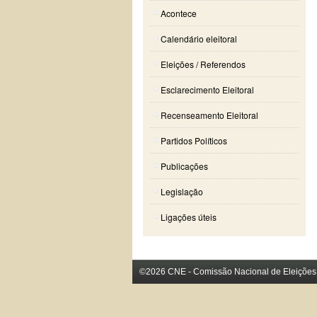
Acontece
Calendário eleitoral
Eleições / Referendos
Esclarecimento Eleitoral
Recenseamento Eleitoral
Partidos Políticos
Publicações
Legislação
Ligações úteis
©2026 CNE - Comissão Nacional de Eleições