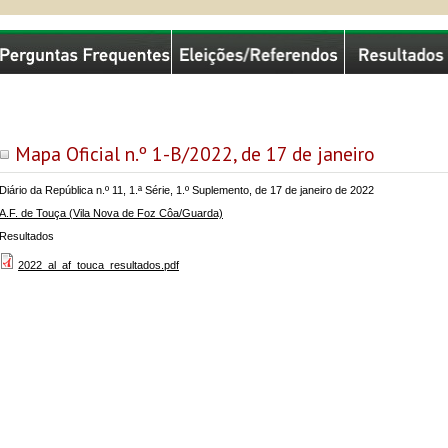
missão Nacional de Eleições
Mapa Oficial n.º 1-B/2022, de 17 de janeiro
Diário da República n.º 11, 1.ª Série, 1.º Suplemento, de 17 de janeiro de 2022
A.F. de Touça (Vila Nova de Foz Côa/Guarda)
Resultados
2022_al_af_touca_resultados.pdf