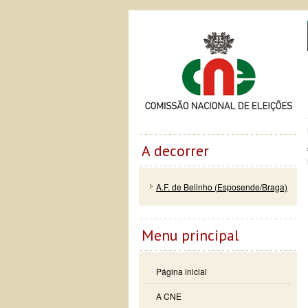
Passar
Skip to
Co
para o
navigation
conteúdo
principal
A decorrer
A.F. de Belinho (Esposende/Braga)
Menu principal
Página inicial
A CNE