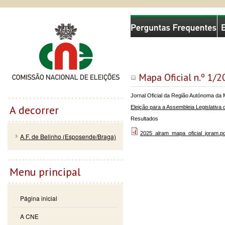
Passar
Skip to
Comissão Nacional de Eleições
para o
navigation
conteúdo
principal
Mapa Oficial n.º 1/
Jornal Oficial da Região Autónoma da M
A decorrer
Eleição para a Assembleia Legislativ
Resultados
2025_alram_mapa_oficial_joram.pd
A.F. de Belinho (Esposende/Braga)
Menu principal
Página inicial
A CNE