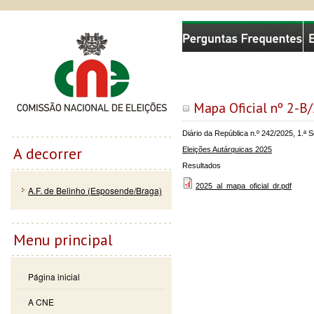
Passar
Skip to
Comissão Nacional de Eleições
para o
navigation
conteúdo
principal
Mapa Oficial nº 2-B
Diário da República n.º 242/2025, 1.ª
A decorrer
Eleições Autárquicas 2025
Resultados
2025_al_mapa_oficial_dr.pdf
A.F. de Belinho (Esposende/Braga)
Menu principal
Página inicial
A CNE