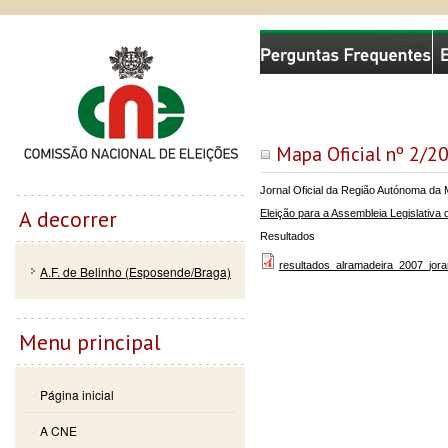
Passar
Skip to
Comissão Nacional de Eleições
para o
navigation
conteúdo
principal
Mapa Oficial nº 2/20
Jornal Oficial da Região Autónoma da M
A decorrer
Eleição para a Assembleia Legislativ
Resultados
resultados_alramadeira_2007_jora
A.F. de Belinho (Esposende/Braga)
Menu principal
Página inicial
A CNE