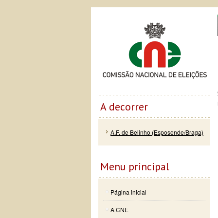
Passar
Skip to
Co
para o
navigation
conteúdo
principal
A decorrer
A.F. de Belinho (Esposende/Braga)
Menu principal
Página inicial
A CNE