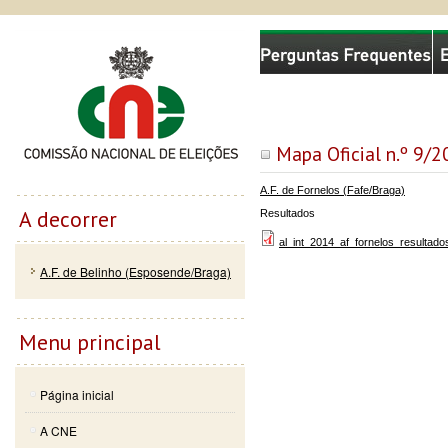
Passar
Skip to
Comissão Nacional de Eleições
para o
navigation
conteúdo
principal
Mapa Oficial n.º 9/
A.F. de Fornelos (Fafe/Braga)
A decorrer
Resultados
al_int_2014_af_fornelos_resultado
A.F. de Belinho (Esposende/Braga)
Menu principal
Página inicial
A CNE