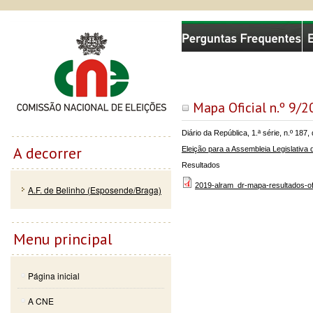
Passar
Skip to
Comissão Nacional de Eleições
para o
navigation
conteúdo
principal
Mapa Oficial n.º 9/
Diário da República, 1.ª série, n.º 18
A decorrer
Eleição para a Assembleia Legislativ
Resultados
2019-alram_dr-mapa-resultados-ofi
A.F. de Belinho (Esposende/Braga)
Menu principal
Página inicial
A CNE