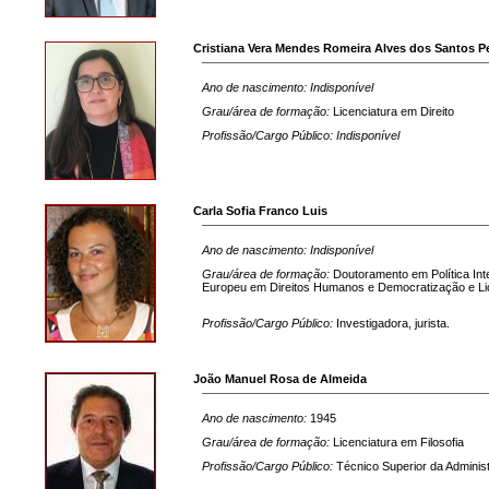
Cristiana Vera Mendes Romeira Alves dos Santos 
Ano de nascimento: Indisponível
Grau/área de formação:
Licenciatura em Direito
Profissão/Cargo Público: Indisponível
Carla Sofia Franco Luis
Ano de nascimento: Indisponível
Grau/área de formação:
Doutoramento em Política Int
Europeu em Direitos Humanos e Democratização e Lic
Profissão/Cargo Público:
Investigadora, jurista.
João Manuel Rosa de Almeida
Ano de nascimento:
1945
Grau/área de formação:
Licenciatura em Filosofia
Profissão/Cargo Público:
Técnico Superior da Adminis