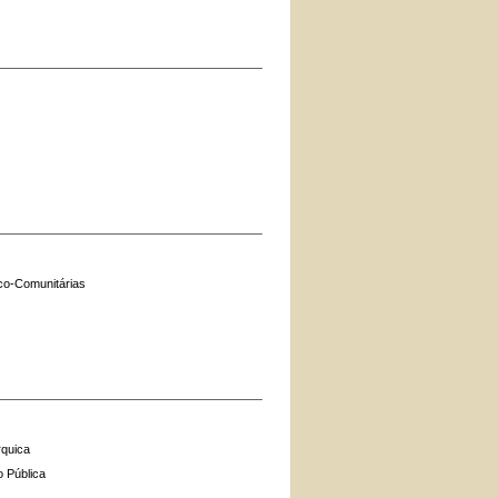
co-Comunitárias
rquica
o Pública