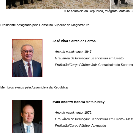
© Assembleia da República, fotógrafa Mafalda 
Presidente designado pelo Conselho Superior de Magistratura:
José Vítor Soreto de Barros
Ano de nascimento:
1947
Grau/área de formação:
Licenciatura em Direito
Profissão/Cargo Público:
Juiz Conselheiro do Supremo
Membros eleitos pela Assembleia da República:
Mark Andrew Bobela Mota Kirkby
Ano de nascimento:
1972
Grau/área de formação:
Licenciatura em Direito / Mes
Profissão/Cargo Público:
Advogado