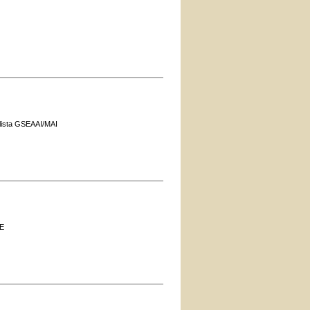
lista GSEAAI/MAI
NE