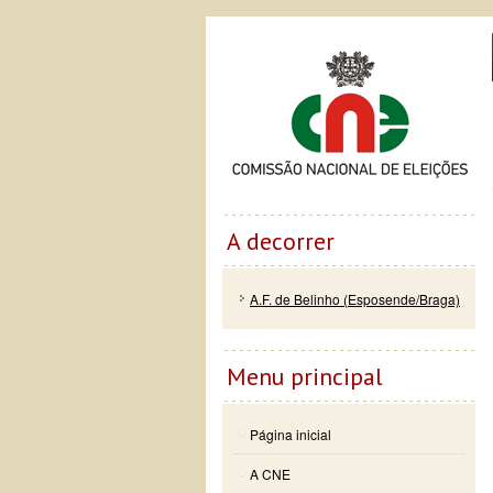
Passar
Skip to
Co
para o
navigation
conteúdo
principal
A decorrer
A.F. de Belinho (Esposende/Braga)
Menu principal
Página inicial
A CNE