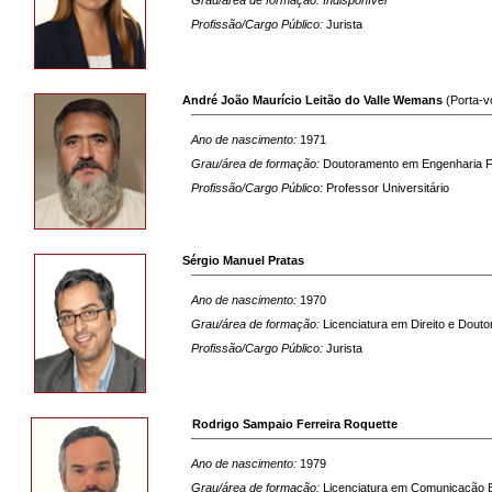
Grau/área de formação: Indisponível
Profissão/Cargo Público:
Jurista
André João Maurício Leitão do Valle Wemans
(Porta-v
Ano de nascimento:
1971
Grau/área de formação:
Doutoramento em Engenharia F
Profissão/Cargo Público:
Professor Universitário
Sérgio Manuel Pratas
Ano de nascimento:
1970
Grau/área de formação:
Licenciatura em Direito e Dout
Profissão/Cargo Público:
Jurista
Rodrigo Sampaio Ferreira Roquette
Ano de nascimento:
1979
Grau/área de formação:
Licenciatura em Comunicação E