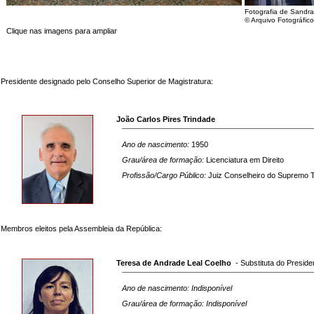
Fotografia de Sandra
© Arquivo Fotográfic
Clique nas imagens para ampliar
Presidente designado pelo Conselho Superior de Magistratura:
João Carlos Pires Trindade
Ano de nascimento:
1950
Grau/área de formação:
Licenciatura em Direito
Profissão/Cargo Público:
Juiz Conselheiro do Supremo T
Membros eleitos pela Assembleia da República:
Teresa de Andrade Leal Coelho
- Substituta do Preside
Ano de nascimento: Indisponível
Grau/área de formação: Indisponível