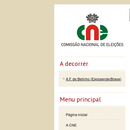
Passar
Skip to
Co
para o
navigation
conteúdo
principal
A decorrer
A.F. de Belinho (Esposende/Braga)
Menu principal
Página inicial
A CNE