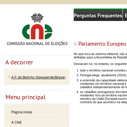
Passar
Skip to
Comissão Nacional de Eleições
para o
navigation
conteúdo
principal
Parlamento Europeu
No que toca ao sistema eleitoral, são
definidas para a Assembleia da Repúbli
A decorrer
Destacam-se, no entanto, os seguinte
todo o território nacional constitui 
Portugal elege, atualmente (2014)
A.F. de Belinho (Esposende/Braga)
a extensão da capacidade eleitora
residentes em território nacional 
cidadãos independentemente do lo
os cidadãos portugueses inscritos
Menu principal
residentes fora do território naci
membro da União Europeia exercem 
contrário do que acontece na elei
Página inicial
A CNE