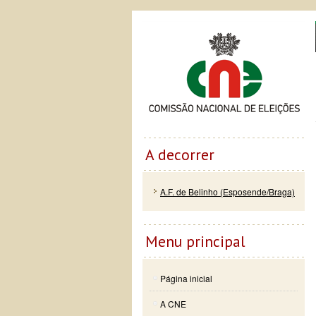
Passar
Skip to
Co
para o
navigation
conteúdo
principal
A decorrer
A.F. de Belinho (Esposende/Braga)
Menu principal
Página inicial
A CNE