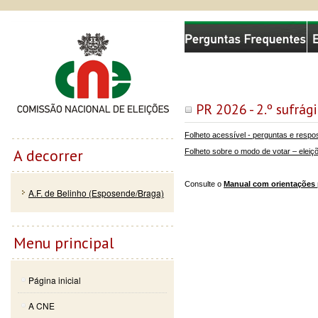
Passar
Skip to
Comissão Nacional de Eleições
para o
navigation
conteúdo
principal
PR 2026 - 2.º sufrági
Folheto acessível - perguntas e respo
A decorrer
Folheto sobre o modo de votar – eleiç
Consulte o
Manual com orientações 
A.F. de Belinho (Esposende/Braga)
Menu principal
Página inicial
A CNE