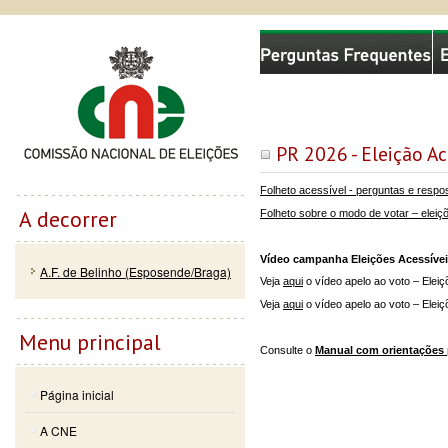
Passar
Skip to
Comissão Nacional de Eleições
para o
navigation
conteúdo
principal
PR 2026 - Eleição Ac
Folheto acessível - perguntas e respo
A decorrer
Folheto sobre o modo de votar – eleiç
Vídeo campanha Eleições Acessívei
A.F. de Belinho (Esposende/Braga)
Veja
aqui
o vídeo apelo ao voto – Elei
Veja
aqui
o vídeo apelo ao voto – Elei
Menu principal
Consulte o
Manual com orientações 
Página inicial
A CNE