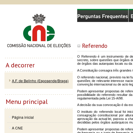
Passar
Skip to
Comissão Nacional de Eleições
para o
navigation
conteúdo
principal
Referendo
O Referendo é um instrumento de dem
secreto, sobre questões que órgãos d
A decorrer
de órgãos das autarquias locais ou da
A Constituição consagra três grandes t
O referendo nacional, previsto na lei 
A.F. de Belinho (Esposende/Braga)
questões de relevante interesse nac
convenção internacional ou de acto legi
Podem apresentar propostas de referen
possibilidade do referendo resultar da
regulamentada pela Lei 15-A/98.
Menu principal
A decisão da sua convocação é da exc
O instituto do referendo local foi in
consagração constitucional por altu
Página inicial
aprovação da actual lei, passou a cha
decididas pelos órgãos autárquicos mu
A CNE
Podem apresentar propostas de referen
de freguesia ou a junta de freguesia, 