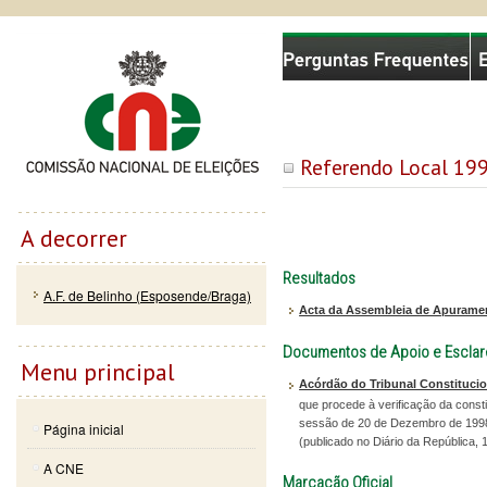
Passar
Skip to
Comissão Nacional de Eleições
para o
navigation
conteúdo
principal
Referendo Local 19
A decorrer
Resultados
A.F. de Belinho (Esposende/Braga)
Acta da Assembleia de Apurament
Documentos de Apoio e Escla
Menu principal
Acórdão do Tribunal Constitucio
que procede à verificação da consti
sessão de 20 de Dezembro de 1998 
Página inicial
(publicado no Diário da República, 
A CNE
Marcação Oficial