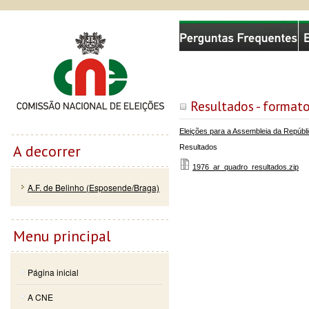
Passar
Skip to
Comissão Nacional de Eleições
para o
navigation
conteúdo
principal
Resultados - formato
Eleições para a Assembleia da Repúbl
A decorrer
Resultados
1976_ar_quadro_resultados.zip
A.F. de Belinho (Esposende/Braga)
Menu principal
Página inicial
A CNE