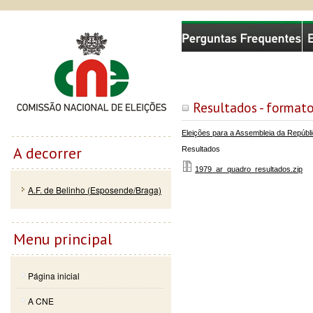
Passar
Skip to
Comissão Nacional de Eleições
para o
navigation
conteúdo
principal
Resultados - formato
Eleições para a Assembleia da Repúbl
A decorrer
Resultados
1979_ar_quadro_resultados.zip
A.F. de Belinho (Esposende/Braga)
Menu principal
Página inicial
A CNE