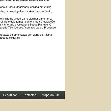
a Lobo e Pedro Magalhães, editada em 2004;
obo, Pedro Magalhães e Ana Espirito Santo,
o intuito de preservar e divulgar a memória
-simile e dois tomos, contém toda a legislação
ria Namorado e Alexandre Sousa Pinheiro. O
etariado Técnico dos Assuntos para o Processo
, anotadas e comentadas por Maria de Fátima
essos eleitorais.
Pesquisar
Contactos
Mapa do Site