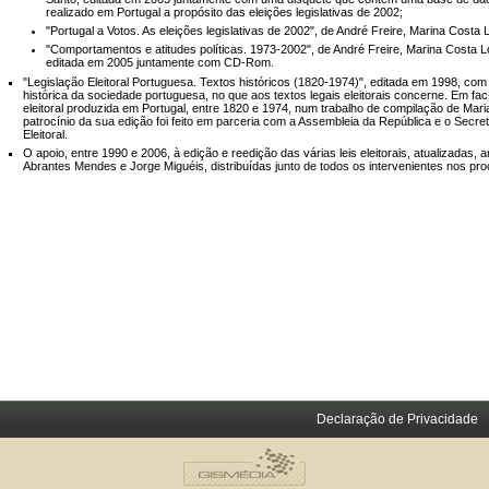
realizado em Portugal a propósito das eleições legislativas de 2002;
"Portugal a Votos. As eleições legislativas de 2002", de André Freire, Marina Cost
"Comportamentos e atitudes políticas. 1973-2002", de André Freire, Marina Costa L
editada em 2005 juntamente com CD-Rom.
"Legislação Eleitoral Portuguesa. Textos históricos (1820-1974)", editada em 1998, com 
histórica da sociedade portuguesa, no que aos textos legais eleitorais concerne. Em fac
eleitoral produzida em Portugal, entre 1820 e 1974, num trabalho de compilação de Ma
patrocínio da sua edição foi feito em parceria com a Assembleia da República e o Secr
Eleitoral.
O apoio, entre 1990 e 2006, à edição e reedição das várias leis eleitorais, atualizadas
Abrantes Mendes e Jorge Miguéis, distribuídas junto de todos os intervenientes nos proc
Declaração de Privacidade