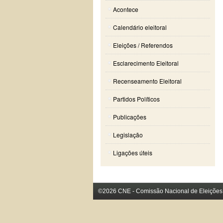
Acontece
Calendário eleitoral
Eleições / Referendos
Esclarecimento Eleitoral
Recenseamento Eleitoral
Partidos Políticos
Publicações
Legislação
Ligações úteis
©2026 CNE - Comissão Nacional de Eleições