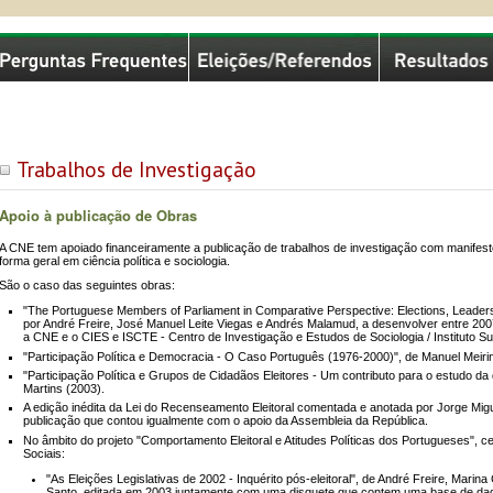
missão Nacional de Eleições
Trabalhos de Investigação
Apoio à publicação de Obras
A CNE tem apoiado financeiramente a publicação de trabalhos de investigação com manifesto 
forma geral em ciência política e sociologia.
São o caso das seguintes obras:
"The Portuguese Members of Parliament in Comparative Perspective: Elections, Leaders
por André Freire, José Manuel Leite Viegas e Andrés Malamud, a desenvolver entre 200
a CNE e o CIES e ISCTE - Centro de Investigação e Estudos de Sociologia / Instituto S
"Participação Política e Democracia - O Caso Português (1976-2000)", de Manuel Meiri
"Participação Política e Grupos de Cidadãos Eleitores - Um contributo para o estudo d
Martins (2003).
A edição inédita da Lei do Recenseamento Eleitoral comentada e anotada por Jorge Mig
publicação que contou igualmente com o apoio da Assembleia da República.
No âmbito do projeto "Comportamento Eleitoral e Atitudes Políticas dos Portugueses", ce
Sociais:
"As Eleições Legislativas de 2002 - Inquérito pós-eleitoral", de André Freire, Mari
Santo, editada em 2003 juntamente com uma disquete que contem uma base de dados