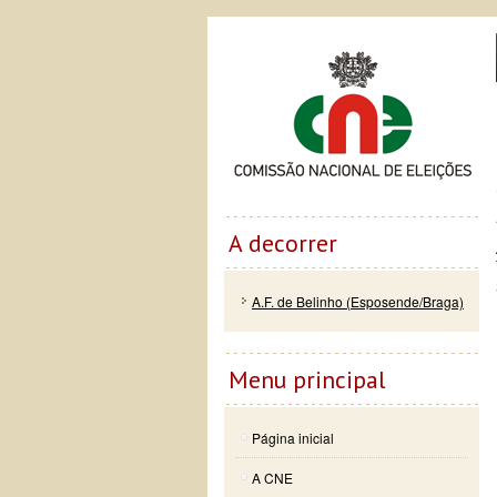
Passar
Skip to
Co
para o
navigation
conteúdo
principal
A decorrer
A.F. de Belinho (Esposende/Braga)
Menu principal
Página inicial
A CNE