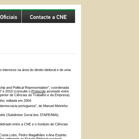
interesse na área do direito eleitoral e de uma
hip and Political Representation", coordenada
7 e 2010 (consulte o
Protocolo
assinado entre
uperior de Ciências do Trabalho e da Empresa).
nho, editada em 2004.
a democracia portuguesa", de Manuel Meirinho
uéis (Subdiretor Geral dos STAPE/MAI),
lebrado entre a CNE e o Instituto de Ciências
na Costa Lobo, Pedro Magalhães e Ana Espirito
 referente ao Estudo Eleitoral nacional