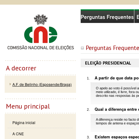
Passar
Skip to
Comissão Nacional de Eleições
para o
navigation
conteúdo
principal
Perguntas Frequente
ELEIÇÃO PRESIDENCIAL
A decorrer
A partir de que data p
A.F. de Belinho (Esposende/Braga)
O apelo ao voto é possível a 
meio utilizado, é livre, for
descrito nas respostas às pe
Menu principal
Qual a diferença entre
A diferença reside no facto 
Página inicial
tempos de antena e espaços 
A CNE
Existem espaços espec