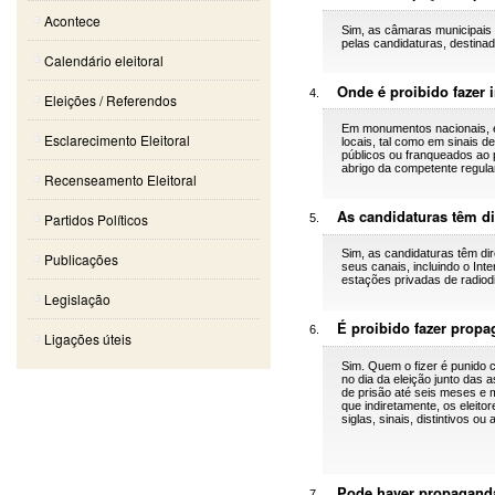
Acontece
Sim, as câmaras municipais e
pelas candidaturas, destina
Calendário eleitoral
Onde é proibido fazer 
Eleições / Referendos
Em monumentos nacionais, ed
Esclarecimento Eleitoral
locais, tal como em sinais de
públicos ou franqueados ao p
abrigo da competente regula
Recenseamento Eleitoral
As candidaturas têm d
Partidos Políticos
Sim, as candidaturas têm di
Publicações
seus canais, incluindo o Int
estações privadas de radiodi
Legislação
É proibido fazer propa
Ligações úteis
Sim. Quem o fizer é punido 
no dia da eleição junto das
de prisão até seis meses e m
que indiretamente, os eleito
siglas, sinais, distintivos ou
Pode haver propaganda