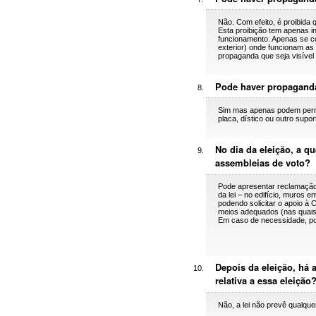
Não. Com efeito, é proibida
Esta proibição tem apenas i
funcionamento. Apenas se co
exterior) onde funcionam as
propaganda que seja visível
Pode haver propaganda
Sim mas apenas podem perman
placa, dístico ou outro sup
No dia da eleição, a 
assembleias de voto?
Pode apresentar reclamação
da lei – no edifício, muros e
podendo solicitar o apoio à
meios adequados (nas quais
Em caso de necessidade, pod
Depois da eleição, há
relativa a essa eleição
Não, a lei não prevê qualqu