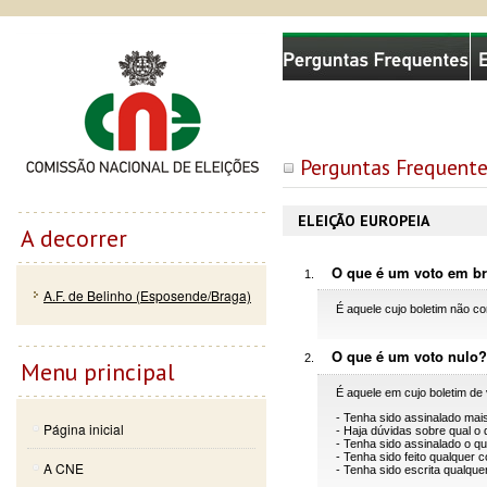
Passar
Skip to
Comissão Nacional de Eleições
para o
navigation
conteúdo
principal
Perguntas Frequente
ELEIÇÃO EUROPEIA
A decorrer
O que é um voto em b
A.F. de Belinho (Esposende/Braga)
É aquele cujo boletim não co
O que é um voto nulo
Menu principal
É aquele em cujo boletim de 
- Tenha sido assinalado mai
Página inicial
- Haja dúvidas sobre qual o
- Tenha sido assinalado o qu
- Tenha sido feito qualquer 
A CNE
- Tenha sido escrita qualque