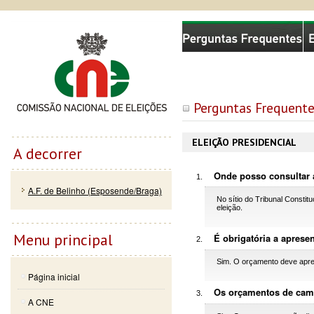
Passar
Skip to
Comissão Nacional de Eleições
para o
navigation
conteúdo
principal
Perguntas Frequente
ELEIÇÃO PRESIDENCIAL
A decorrer
Onde posso consultar a
A.F. de Belinho (Esposende/Braga)
No sítio do Tribunal Constit
eleição.
Menu principal
É obrigatória a apres
Sim. O orçamento deve apres
Página inicial
Os orçamentos de cam
A CNE