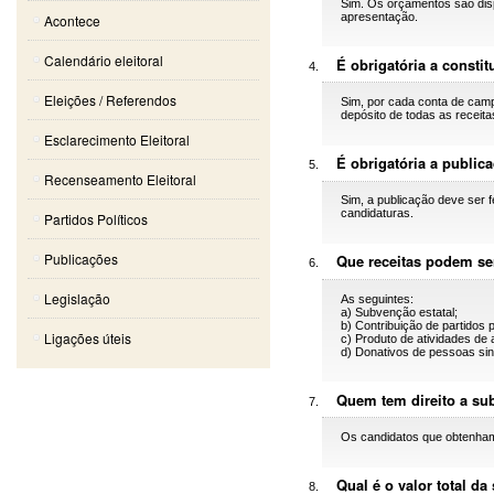
Sim. Os orçamentos são dispo
apresentação.
Acontece
Calendário eleitoral
É obrigatória a consti
Eleições / Referendos
Sim, por cada conta de camp
depósito de todas as receit
Esclarecimento Eleitoral
É obrigatória a publi
Recenseamento Eleitoral
Sim, a publicação deve ser f
candidaturas.
Partidos Políticos
Publicações
Que receitas podem ser
Legislação
As seguintes:
a) Subvenção estatal;
b) Contribuição de partidos 
Ligações úteis
c) Produto de atividades de 
d) Donativos de pessoas sin
Quem tem direito a su
Os candidatos que obtenha
Qual é o valor total da