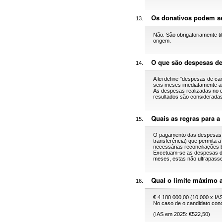
Os donativos podem s
Não. São obrigatoriamente ti
origem.
O que são despesas de
A lei define "despesas de ca
seis meses imediatamente ant
As despesas realizadas no d
resultados são consideradas
Quais as regras para a
O pagamento das despesas d
transferência) que permita a
necessárias reconciliações 
Excetuam-se as despesas de 
meses, estas não ultrapasse
Qual o limite máximo 
€ 4 180 000,00 (10 000 x IAS
No caso de o candidato conc
(IAS em 2025: €522,50)