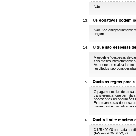
Não.
Os donativos podem s
Não. São obrigatoriamente ti
origem.
O que são despesas de
A lei define "despesas de ca
seis meses imediatamente ant
As despesas realizadas no d
resultados são consideradas
Quais as regras para a
O pagamento das despesas d
transferência) que permita a
necessárias reconciliações 
Excetuam-se as despesas de 
meses, estas não ultrapasse
Qual o limite máximo 
€ 125 400,00 por cada candi
(IAS em 2025: €522,50)