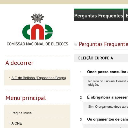
Passar
Skip to
Comissão Nacional de Eleições
para o
navigation
conteúdo
principal
Perguntas Frequente
ELEIÇÃO EUROPEIA
A decorrer
Onde posso consultar a
A.F. de Belinho (Esposende/Braga)
No sítio do Tribunal Constit
eleição.
Menu principal
É obrigatória a apres
Sim. O orçamento deve apres
Página inicial
Os orçamentos de cam
A CNE