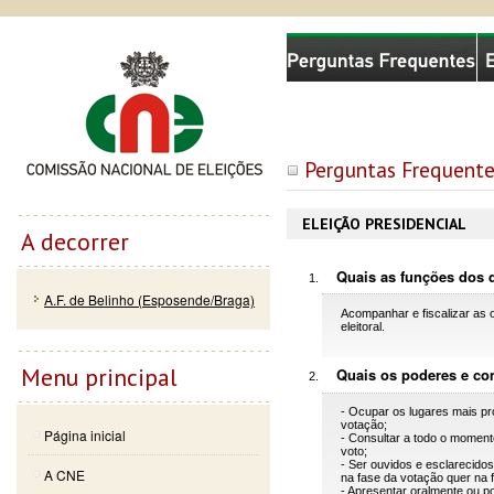
Passar
Skip to
Comissão Nacional de Eleições
para o
navigation
conteúdo
principal
Perguntas Frequente
ELEIÇÃO PRESIDENCIAL
A decorrer
Quais as funções dos 
A.F. de Belinho (Esposende/Braga)
Acompanhar e fiscalizar as 
eleitoral.
Menu principal
Quais os poderes e c
- Ocupar os lugares mais p
votação;
Página inicial
- Consultar a todo o moment
voto;
- Ser ouvidos e esclarecido
A CNE
na fase da votação quer na 
- Apresentar oralmente ou po