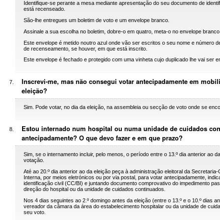
Identifique-se perante a mesa mediante apresentação do seu documento de identifi
está recenseado.
São-lhe entregues um boletim de voto e um envelope branco.
Assinale a sua escolha no boletim, dobre-o em quatro, meta-o no envelope branco
Este envelope é metido noutro azul onde vão ser escritos o seu nome e número de i
de recenseamento, se houver, em que está inscrito.
Este envelope é fechado e protegido com uma vinheta cujo duplicado lhe vai ser e
Inscrevi-me, mas não consegui votar antecipadamente em mobili
eleição?
Sim. Pode votar, no dia da eleição, na assembleia ou secção de voto onde se enc
Estou internado num hospital ou numa unidade de cuidados con
antecipadamente? O que devo fazer e em que prazo?
Sim, se o internamento incluir, pelo menos, o período entre o 13.º dia anterior ao d
votação.
Até ao 20.º dia anterior ao da eleição peça à administração eleitoral da Secretaria
Interna, por meios eletrónicos ou por via postal, para votar antecipadamente, in
identificação civil (CC/BI) e juntando documento comprovativo do impedimento pa
direção do hospital ou da unidade de cuidados continuados.
Nos 4 dias seguintes ao 2.º domingo antes da eleição (entre o 13.º e o 10.º dias an
vereador da câmara da área do estabelecimento hospitalar ou da unidade de cuida
seu voto.