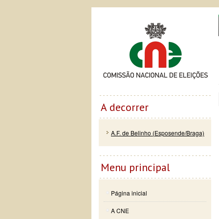
Passar
Skip to
Co
para o
navigation
conteúdo
principal
A decorrer
A.F. de Belinho (Esposende/Braga)
Menu principal
Página inicial
A CNE