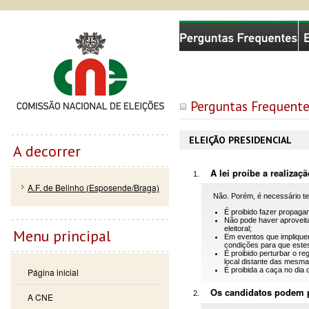
Passar
Skip to
Comissão Nacional de Eleições
para o
navigation
conteúdo
principal
Perguntas Frequentes
ELEIÇÃO PRESIDENCIAL
A decorrer
A lei proíbe a realizaç
A.F. de Belinho (Esposende/Braga)
Não. Porém, é necessário te
É proibido fazer propaga
Não pode haver aproveit
eleitoral;
Menu principal
Em eventos que impliquem
condições para que este
É proibido perturbar o r
local distante das mesma
É proibida a caça no dia 
Página inicial
Os candidatos podem pa
A CNE