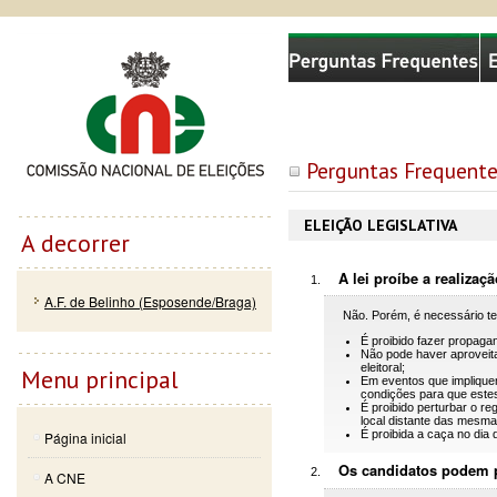
Passar
Skip to
Comissão Nacional de Eleições
para o
navigation
conteúdo
principal
Perguntas Frequentes
ELEIÇÃO LEGISLATIVA
A decorrer
A lei proíbe a realizaç
A.F. de Belinho (Esposende/Braga)
Não. Porém, é necessário te
É proibido fazer propaga
Não pode haver aproveit
eleitoral;
Menu principal
Em eventos que impliquem
condições para que este
É proibido perturbar o r
local distante das mesma
É proibida a caça no dia 
Página inicial
Os candidatos podem pa
A CNE