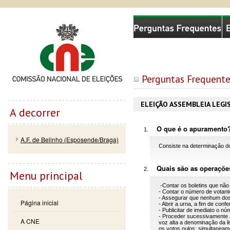
Passar
Skip to
Comissão Nacional de Eleições
para o
navigation
conteúdo
principal
Perguntas Frequent
ELEIÇÃO ASSEMBLEIA LEGI
A decorrer
O que é o apuramento
A.F. de Belinho (Esposende/Braga)
Consiste na determinação do
Quais são as operações
Menu principal
-Contar os boletins que não f
- Contar o número de votan
- Assegurar que nenhum dos 
Página inicial
- Abrir a urna, a fim de conf
- Publicitar de imediato o nú
- Proceder sucessivamente 
A CNE
voz alta a denominação da li
os votos nulos; simultaneam