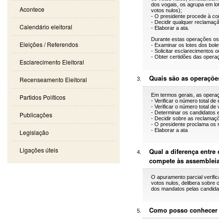
dos vogais, os agrupa em lo
Acontece
votos nulos);
- O presidente procede à co
- Decidir qualquer reclamaçã
Calendário eleitoral
- Elaborar a ata.
Durante estas operações os 
Eleições / Referendos
- Examinar os lotes dos bol
- Solicitar esclarecimentos 
- Obter certidões das oper
Esclarecimento Eleitoral
Quais são as operaçõe
Recenseamento Eleitoral
Em termos gerais, as opera
Partidos Políticos
- Verificar o número total de 
- Verificar o número total d
- Determinar os candidatos e
Publicações
- Decidir sobre as reclamaç
- O presidente proclama os 
- Elaborar a ata
Legislação
Ligações úteis
Qual a diferença entre
compete às assembleia
O apuramento parcial verifi
votos nulos, delibera sobre 
dos mandatos pelas candidat
Como posso conhecer os