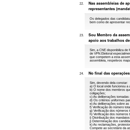
Nas assembleias de apu
representantes (manda
Os delegados das candidatur
bem como de apresentar rec
Sou Membro da assembl
apoio aos trabalhos d
Sim, a CNE disponibiliza de 
de VPN.Eleitoral especialme
que competem a esta assemble
assembleia, respetivos mapas
No final das operações
Sim, devendo dela constar:
a) O local onde funcionou a
b) O nome dos membros que 
coligações;
c) As deliberações tomadas 
d) Os critérios uniformes p
e) As deliberações sobre as
f) Verificação do número total
g) Verificação dos números t
h) Verificação dos números to
i) Distribuição dos mandatos 
j) Determinação dos candidato
k) As reclamações, protesto
Compete ao secretário da as