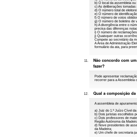
b) O local da assembleia ou
c) As deliberações tomadas
d) O número total de eleitore
e) O número de identificação
f) O número de votos obtidos
g) O número de boletins de v
h) A divergência entre o nú
precisa das diferenças nota
i) O número de reclamações,
j) Quaisquer outras ocorrên
Compete ao secretário da m
A Área de Administração Elei
formulário da ata, para pree
Não concordo com uma 
fazer?
Pode apresentar reclamação
recorrer para a Assembleia d
Qual a composição da 
A assembleia de apuramento 
a) Juiz do 1.º Juízo Cível d
b) Dois juristas escolhidos p
c) Dois professores de mat
Região Autónoma da Madeir
d) Nove presidentes de ass
da Madeira;
e) Um chefe de secretaria jud