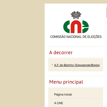
Passar
Skip to
Co
para o
navigation
conteúdo
principal
A decorrer
A.F. de Belinho (Esposende/Braga)
Menu principal
Página inicial
A CNE