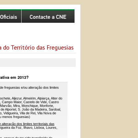
 do Território das Freguesias
rativa em 2013?
e freguesias e/ou alteração dos limites
hete, Aljezur, Almeirim, Alpiarça, Alter do
a, Campo Maior, Castelo de Vide, Castro
 Marvão, Mira, Monchique, Monforte,
 Alportel, S. João da Madeira, Sardoal,
 Vidigueira, Vila de Rei, Vila Nova de
ou menos freguesias)
alteração dos limites territoriais das
gueira da Foz, Ílhavo, Lisboa, Loures,