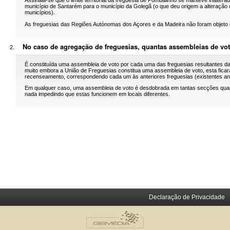
Assinala-se que o limite territorial da freguesia de Pombalinho se manteve inalterad
município de Santarém para o município da Golegã (o que deu origem a alteração dos
municípios).
As freguesias das Regiões Autónomas dos Açores e da Madeira não foram objeto d
No caso de agregação de freguesias, quantas assembleias de vo
É constituída uma assembleia de voto por cada uma das freguesias resultantes da
muito embora a União de Freguesias constitua uma assembleia de voto, esta ficar
recenseamento, correspondendo cada um às anteriores freguesias (existentes an
Em qualquer caso, uma assembleia de voto é desdobrada em tantas secções quant
nada impedindo que estas funcionem em locais diferentes.
Declaração de Privacidade