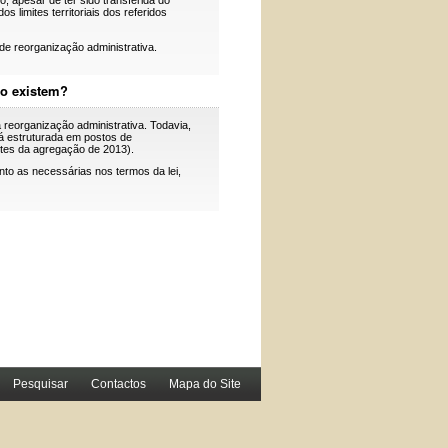
o, apesar de ter sido transferida do
 limites territoriais dos referidos
e reorganização administrativa.
to existem?
 reorganização administrativa. Todavia,
á estruturada em postos de
tes da agregação de 2013).
o as necessárias nos termos da lei,
Pesquisar
Contactos
Mapa do Site