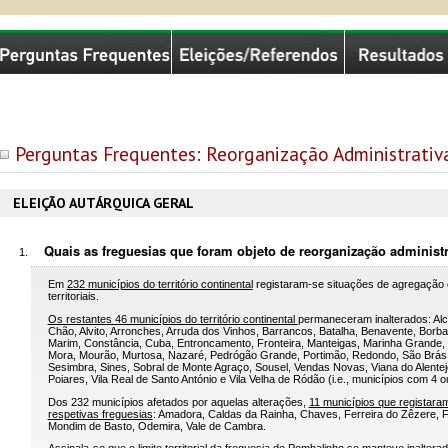
missão Nacional de Eleições
Perguntas Frequentes: Reorganização Administrativa
ELEIÇÃO AUTÁRQUICA GERAL
Quais as freguesias que foram objeto de reorganização administ
Em
232 municípios do território continental
registaram-se situações de agregação d
territoriais.
Os restantes 46 municípios do território continental
permaneceram inalterados: Alcoc
Chão, Alvito, Arronches, Arruda dos Vinhos, Barrancos, Batalha, Benavente, Borb
Marim, Constância, Cuba, Entroncamento, Fronteira, Manteigas, Marinha Grande,
Mora, Mourão, Murtosa, Nazaré, Pedrógão Grande, Portimão, Redondo, São Brás de
Sesimbra, Sines, Sobral de Monte Agraço, Sousel, Vendas Novas, Viana do Alentejo,
Poiares, Vila Real de Santo António e Vila Velha de Ródão (i.e., municípios com 4 
Dos 232 municípios afetados por aquelas alterações,
11 municípios que registaram 
respetivas freguesias
: Amadora, Caldas da Rainha, Chaves, Ferreira do Zêzere, Fi
Mondim de Basto, Odemira, Vale de Cambra.