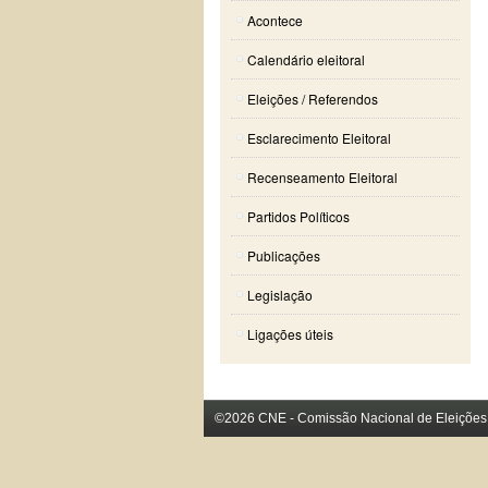
Acontece
Calendário eleitoral
Eleições / Referendos
Esclarecimento Eleitoral
Recenseamento Eleitoral
Partidos Políticos
Publicações
Legislação
Ligações úteis
©2026 CNE - Comissão Nacional de Eleições