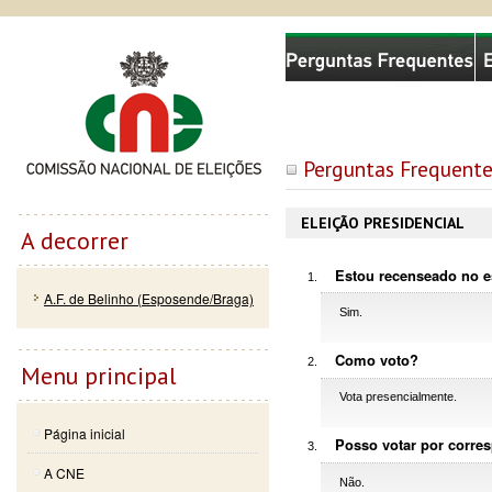
Passar
Skip to
Comissão Nacional de Eleições
para o
navigation
conteúdo
principal
Perguntas Frequente
ELEIÇÃO PRESIDENCIAL
A decorrer
Estou recenseado no e
A.F. de Belinho (Esposende/Braga)
Sim.
Como voto?
Menu principal
Vota presencialmente.
Página inicial
Posso votar por corre
A CNE
Não.