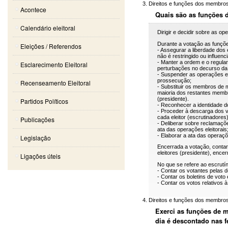
Direitos e funções dos membro
Acontece
Quais são as funções
Calendário eleitoral
Dirigir e decidir 
Durante a votação as funç
Eleições / Referendos
- Assegurar a liberdade dos e
não é restringido ou influenci
- Manter a ordem e o regul
Esclarecimento Eleitoral
perturbações no decurso da
- Suspender as operações el
prossecução;
Recenseamento Eleitoral
- Substituir os membros de 
maioria dos restantes memb
(presidente).
Partidos Políticos
- Reconhecer a identidade do
- Proceder à descarga dos vo
cada eleitor (escrutinadores)
Publicações
- Deliberar sobre reclamaçõ
ata das operações eleitorais
- Elaborar a ata das operaçõe
Legislação
Encerrada a votação, contar 
eleitores (presidente), ence
Ligações úteis
No que se refere ao escrut
- Contar os votantes pelas 
- Contar os boletins de voto
- Contar os votos relativos 
Direitos e funções dos membro
Exerci as funções de m
dia é descontado nas f