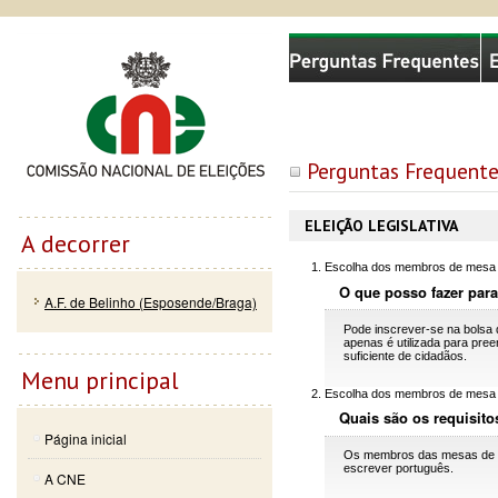
Passar
Skip to
Comissão Nacional de Eleições
para o
navigation
conteúdo
principal
Perguntas Frequente
ELEIÇÃO LEGISLATIVA
A decorrer
Escolha dos membros de mesa
O que posso fazer pa
A.F. de Belinho (Esposende/Braga)
Pode inscrever-se na bolsa d
apenas é utilizada para pr
suficiente de cidadãos.
Menu principal
Escolha dos membros de mesa
Quais são os requisito
Página inicial
Os membros das mesas de vo
escrever português.
A CNE