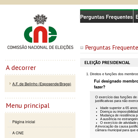
Passar
Skip to
Comissão Nacional de Eleições
para o
navigation
conteúdo
principal
Perguntas Frequente
ELEIÇÃO PRESIDENCIAL
A decorrer
Direitos e funções dos membro
Fui designado membro 
A.F. de Belinho (Esposende/Braga)
fazer?
O exercício das funções de 
justificativas para não exer
Menu principal
Idade superior a 65 anos
Doença ou impossibilidad
Mudança de residência pa
A ausência no estrangei
Página inicial
O exercício de atividade 
A invocação da causa justific
câmara municipal para que e
A CNE