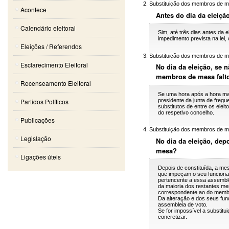
Substituição dos membros de 
Acontece
Antes do dia da eleiç
Calendário eleitoral
Sim, até três dias antes da 
impedimento prevista na lei
Eleições / Referendos
Substituição dos membros de 
Esclarecimento Eleitoral
No dia da eleição, se 
membros de mesa falt
Recenseamento Eleitoral
Se uma hora após a hora mar
presidente da junta de freg
Partidos Políticos
substitutos de entre os elei
do respetivo concelho.
Publicações
Substituição dos membros de 
Legislação
No dia da eleição, de
mesa?
Ligações úteis
Depois de constituída, a me
que impeçam o seu funcionam
pertencente a essa assemble
da maioria dos restantes mem
correspondente ao do membr
Da alteração e dos seus fund
assembleia de voto.
Se for impossível a substitui
concretizar.