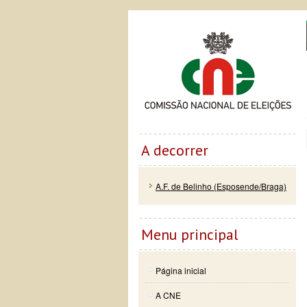
Passar
Skip to
Co
para o
navigation
conteúdo
principal
A decorrer
A.F. de Belinho (Esposende/Braga)
Menu principal
Página inicial
A CNE