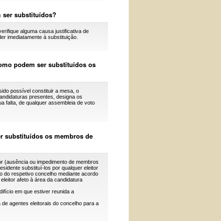
ser substituídos?
rifique alguma causa justificativa de
er imediatamente à substituição.
 como podem ser substituídos os
do possível constituir a mesa, o
candidaturas presentes, designa os
ua falta, de qualquer assembleia de voto
er substituídos os membros de
ior (ausência ou impedimento de membros
dente substituí-los por qualquer eleitor
to do respetivo concelho mediante acordo
leitor afeto à área da candidatura
ifício em que estiver reunida a
a de agentes eleitorais do concelho para a