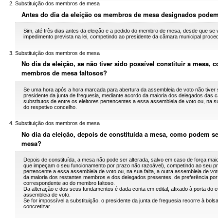
Substituição dos membros de mesa
Antes do dia da eleição os membros de mesa designados podem 
Sim, até três dias antes da eleição e a pedido do membro de mesa, desde que se ve
impedimento prevista na lei, competindo ao presidente da câmara municipal proced
Substituição dos membros de mesa
No dia da eleição, se não tiver sido possível constituir a mesa,
membros de mesa faltosos?
Se uma hora após a hora marcada para abertura da assembleia de voto não tiver si
presidente da junta de freguesia, mediante acordo da maioria dos delegados das 
substitutos de entre os eleitores pertencentes a essa assembleia de voto ou, na s
do respetivo concelho.
Substituição dos membros de mesa
No dia da eleição, depois de constituída a mesa, como podem s
mesa?
Depois de constituída, a mesa não pode ser alterada, salvo em caso de força ma
que impeçam o seu funcionamento por prazo não razoável), competindo ao seu presi
pertencente a essa assembleia de voto ou, na sua falta, a outra assembleia de vo
da maioria dos restantes membros e dos delegados presentes, de preferência por e
correspondente ao do membro faltoso.
Da alteração e dos seus fundamentos é dada conta em edital, afixado à porta do ed
assembleia de voto.
Se for impossível a substituição, o presidente da junta de freguesia recorre à bols
concretizar.