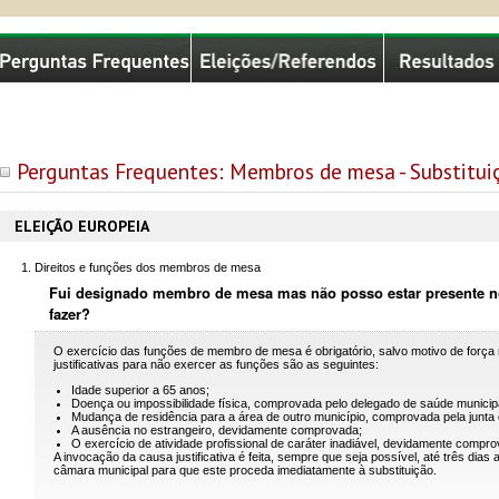
missão Nacional de Eleições
Perguntas Frequentes: Membros de mesa - Substitui
ELEIÇÃO EUROPEIA
Direitos e funções dos membros de mesa
Fui designado membro de mesa mas não posso estar presente no
fazer?
O exercício das funções de membro de mesa é obrigatório, salvo motivo de força 
justificativas para não exercer as funções são as seguintes:
Idade superior a 65 anos;
Doença ou impossibilidade física, comprovada pelo delegado de saúde municipa
Mudança de residência para a área de outro município, comprovada pela junta 
A ausência no estrangeiro, devidamente comprovada;
O exercício de atividade profissional de caráter inadiável, devidamente compro
A invocação da causa justificativa é feita, sempre que seja possível, até três dias 
câmara municipal para que este proceda imediatamente à substituição.