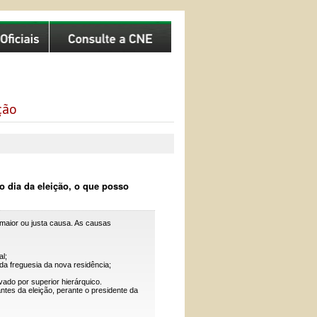
ção
 dia da eleição, o que posso
maior ou justa causa. As causas
l;
da freguesia da nova residência;
vado por superior hierárquico.
antes da eleição, perante o presidente da