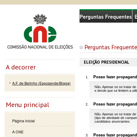
Passar
Skip to
Comissão Nacional de Eleições
para o
navigation
conteúdo
principal
Perguntas Frequente
ELEIÇÃO PRESIDENCIAL
A decorrer
Posso fazer propagand
A.F. de Belinho (Esposende/Braga)
Não. Apenas se se tratar de 
e desde que se limitem a uti
Menu principal
Posso fazer propagand
Não. Apenas se se tratar de 
(tipo de atividade de campan
Página inicial
candidatos anunciantes.
A CNE
Posso fazer propagand