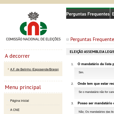
Passar
Skip to
Comissão Nacional de Eleições
para o
navigation
conteúdo
principal
Perguntas Frequente
ELEIÇÃO ASSEMBLEIA LEGI
A decorrer
O mandatário da lista 
A.F. de Belinho (Esposende/Braga)
Sim.
Onde tem que estar re
Menu principal
Se o mandatário não for ca
Página inicial
Posso ser mandatário 
A CNE
Não. Os mandatários das list