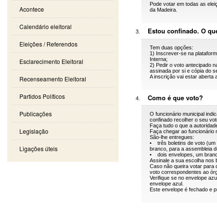
Pode votar em todas as elei
Acontece
da Madeira.
Calendário eleitoral
Estou confinado. O qu
Eleições / Referendos
Tem duas opções:
1) Inscrever-se na plataform
Interna;
Esclarecimento Eleitoral
2) Pedir o voto antecipado 
assinada por si e cópia do s
A inscrição vai estar aberta a
Recenseamento Eleitoral
Partidos Políticos
Como é que voto?
Publicações
O funcionário municipal indic
confinado recolher o seu vot
Faça tudo o que a autorida
Legislação
Faça chegar ao funcionário mu
São-lhe entregues:
• três boletins de voto (um
Ligações úteis
branco, para a assembleia de
• dois envelopes, um branco
Assinale a sua escolha nos 
Caso não queira votar para q
voto correspondentes ao órg
Verifique se no envelope azu
envelope azul.
Este envelope é fechado e pr