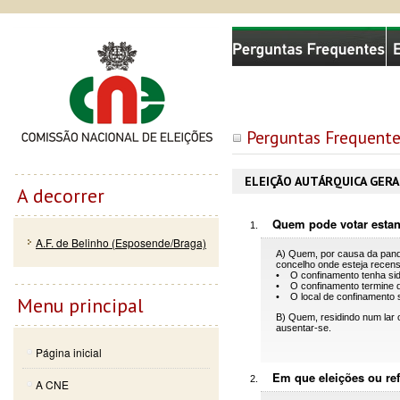
Passar
Skip to
Comissão Nacional de Eleições
para o
navigation
conteúdo
principal
Perguntas Frequentes
ELEIÇÃO AUTÁRQUICA GERA
A decorrer
Quem pode votar estan
A.F. de Belinho (Esposende/Braga)
A) Quem, por causa da pande
concelho onde esteja recen
• O confinamento tenha sido
• O confinamento termine de
• O local de confinamento s
Menu principal
B) Quem, residindo num lar 
ausentar-se.
Página inicial
Em que eleições ou ref
A CNE