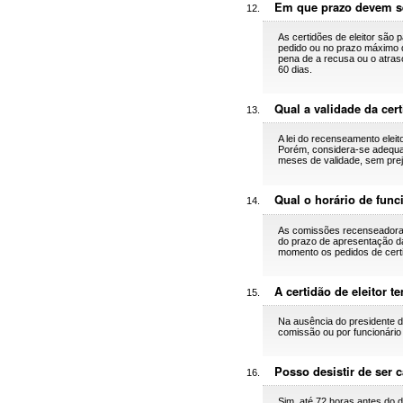
Em que prazo devem ser
As certidões de eleitor sã
pedido ou no prazo máximo de 
pena de a recusa ou o atras
60 dias.
Qual a validade da cert
A lei do recenseamento eleito
Porém, considera-se adequad
meses de validade, sem preju
Qual o horário de fun
As comissões recenseadoras
do prazo de apresentação da
momento os pedidos de certi
A certidão de eleitor 
Na ausência do presidente d
comissão ou por funcionário 
Posso desistir de ser 
Sim, até 72 horas antes do d