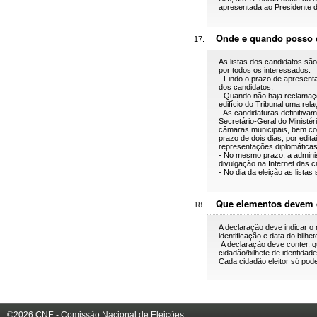
apresentada ao Presidente do
Onde e quando posso c
As listas dos candidatos sã
por todos os interessados:
- Findo o prazo de apresent
dos candidatos;
- Quando não haja reclamaçõ
edifício do Tribunal uma rel
- As candidaturas definitiva
Secretário-Geral do Ministé
câmaras municipais, bem com
prazo de dois dias, por edit
representações diplomáticas
- No mesmo prazo, a administ
divulgação na Internet das c
- No dia da eleição as lista
Que elementos devem co
A declaração deve indicar o
identificação e data do bilhet
A declaração deve conter, q
cidadão/bilhete de identidad
Cada cidadão eleitor só pod
©2026 CNE - Comissão Nacional de Eleições