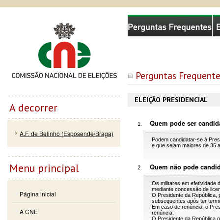
Passar
Skip to
Comissão Nacional de Eleições
para o
navigation
conteúdo
principal
Perguntas Frequente
ELEIÇÃO PRESIDENCIAL
A decorrer
Quem pode ser candid
A.F. de Belinho (Esposende/Braga)
Podem candidatar-se à Presi
e que sejam maiores de 35 
Menu principal
Quem não pode candid
Os militares em efetividade
mediante concessão de licen
Página inicial
O Presidente da República, 
subsequentes após ter term
Em caso de renúncia, o Pres
A CNE
renúncia;
O Presidente da República q