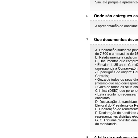
Sim, até porque a apresenta
Onde são entregues as
A apresentação de candidatur
Que documentos devem 
A. Declaração subscrita pel
de 7.500 e um máximo de 15
B. Relativamente a cada um 
C. Documentos que comprov
• É maior de 35 anos: Certi
corresponda à Conservatória 
• É português de origem: Cer
Centrais;
• Goza de todos os seus direi
(mesmo que não corresponda 
• Goza de todos os seus direi
Criminal (DSIC) que pertenc
• Está inscrito no recensea
candidato.
D. Declaração do candidato, d
Eleitoral do Presidente da R
E. Declaração de rendimentos,
F. Declaração do candidato 
representantes distritais e/
G. O Tribunal Constitucional
do mandatário.
A falta de qualquer d