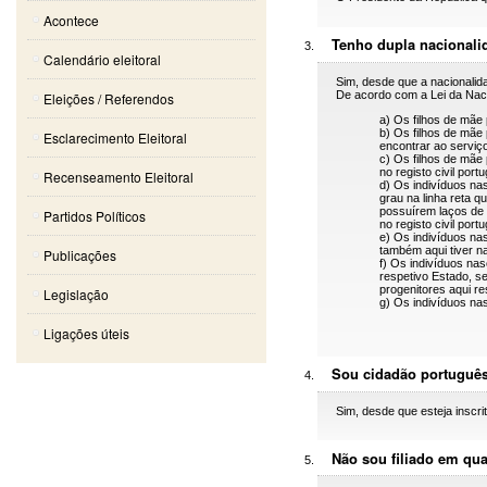
Acontece
Tenho dupla nacionali
Calendário eleitoral
Sim, desde que a nacionalida
De acordo com a Lei da Naci
Eleições / Referendos
a) Os filhos de mãe 
b) Os filhos de mãe
Esclarecimento Eleitoral
encontrar ao serviç
c) Os filhos de mãe
no registo civil po
Recenseamento Eleitoral
d) Os indivíduos na
grau na linha reta 
possuírem laços de e
Partidos Políticos
no registo civil port
e) Os indivíduos nas
também aqui tiver na
Publicações
f) Os indivíduos nas
respetivo Estado, 
progenitores aqui r
Legislação
g) Os indivíduos nas
Ligações úteis
Sou cidadão português
Sim, desde que esteja inscri
Não sou filiado em qua