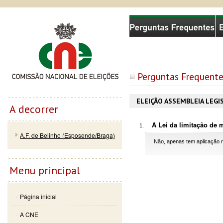
Passar
Skip to
Comissão Nacional de Eleições
para o
navigation
conteúdo
principal
Perguntas Frequente
ELEIÇÃO ASSEMBLEIA LEGI
A decorrer
A Lei da limitação de 
A.F. de Belinho (Esposende/Braga)
Não, apenas tem aplicação n
Menu principal
Página inicial
A CNE