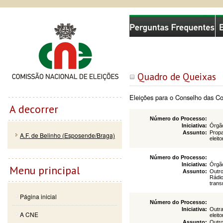
Passar
Skip to
Comissão Nacional de Eleições
para o
navigation
conteúdo
principal
Quadro de Queixas
Eleições para o Conselho das 
A decorrer
Número do Processo:
Iniciativa:
Órgão
Assunto:
Propa
A.F. de Belinho (Esposende/Braga)
eleito
Número do Processo:
Iniciativa:
Órgão
Menu principal
Assunto:
Outro
Rádio
trans
Página inicial
Número do Processo:
Iniciativa:
Outra
A CNE
eleit
Assunto:
Outro