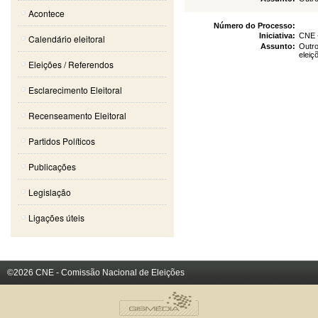
Acontece
Número do Processo:
Iniciativa:
CNE 
Calendário eleitoral
Assunto:
Outro
eleiç
Eleições / Referendos
Esclarecimento Eleitoral
Recenseamento Eleitoral
Partidos Políticos
Publicações
Legislação
Ligações úteis
©2026 CNE - Comissão Nacional de Eleições