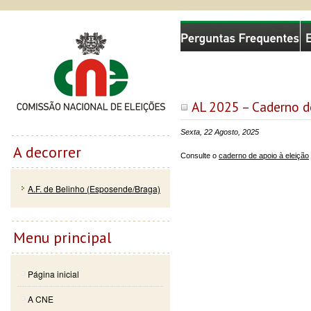
Passar
Skip to
Comissão Nacional de Eleições
para o
navigation
conteúdo
principal
AL 2025 – Caderno de
Sexta, 22 Agosto, 2025
A decorrer
Consulte o
caderno de apoio à eleição
A.F. de Belinho (Esposende/Braga)
Menu principal
Página inicial
A CNE