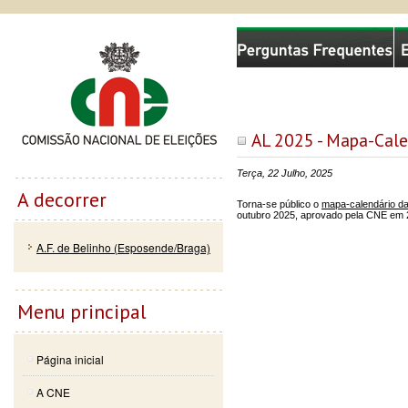
Passar
Skip to
Comissão Nacional de Eleições
para o
navigation
conteúdo
principal
AL 2025 - Mapa-Cale
Terça, 22 Julho, 2025
A decorrer
Torna-se público o
mapa-calendário da
outubro 2025, aprovado pela CNE em 22 
A.F. de Belinho (Esposende/Braga)
Menu principal
Página inicial
A CNE