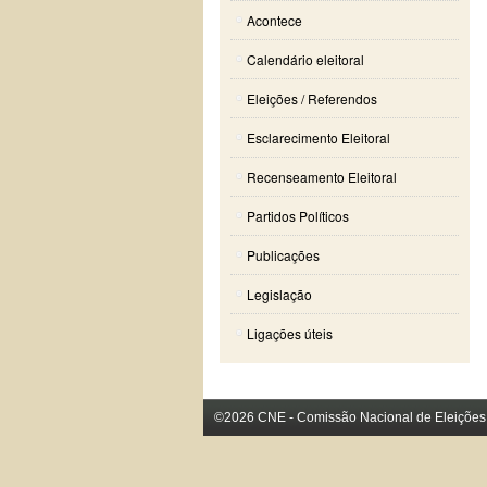
Acontece
Calendário eleitoral
Eleições / Referendos
Esclarecimento Eleitoral
Recenseamento Eleitoral
Partidos Políticos
Publicações
Legislação
Ligações úteis
©2026 CNE - Comissão Nacional de Eleições