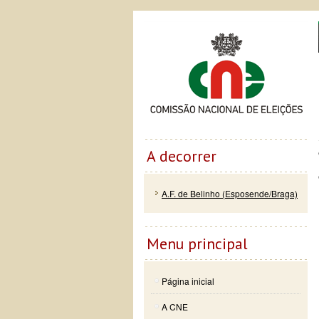
Passar
Skip to
Co
para o
navigation
conteúdo
principal
A decorrer
A.F. de Belinho (Esposende/Braga)
Menu principal
Página inicial
A CNE