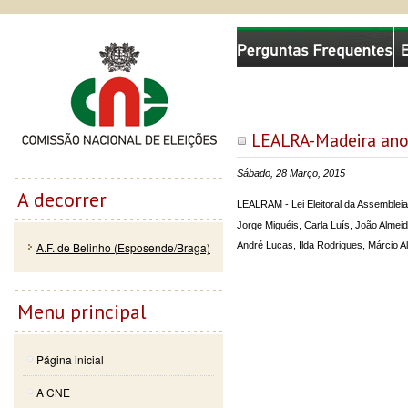
Passar
Skip to
Comissão Nacional de Eleições
para o
navigation
conteúdo
principal
LEALRA-Madeira ano
Sábado, 28 Março, 2015
A decorrer
LEALRAM - Lei Eleitoral da Assemblei
Jorge Miguéis, Carla Luís, João Almei
A.F. de Belinho (Esposende/Braga)
André Lucas, Ilda Rodrigues, Márcio A
Menu principal
Página inicial
A CNE