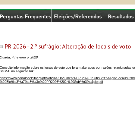
missão Nacional de Eleições
PR 2026 - 2.º sufrágio: Alteração de locais de voto
Quarta, 4 Fevereiro, 2026
Consulte informação sobre os locais de voto que foram alterados por razões relacionadas co
SGMAI no seguinte link:
https://www.portaldoeleitor.pt/pt/Noticias/Documents/PR-2026-2Sufr%c3%a1gio/Loca
%20Elei%c3%a7%c3%a3o%20PR2026%202.%20Sufr%c3%a1gio.pdf