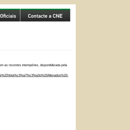
m as recentes intempéries, disponibilizada pela
is%20de%20Vota%c3%a7%c3%a3o%20Alterados%20-