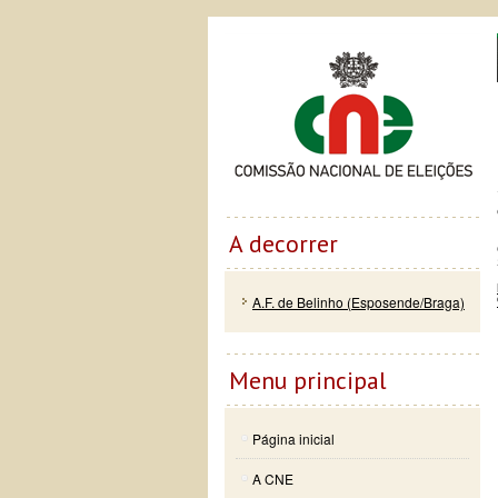
Passar
Skip to
Co
para o
navigation
conteúdo
principal
A decorrer
A.F. de Belinho (Esposende/Braga)
Menu principal
Página inicial
A CNE