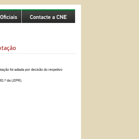
otação
tação foi adiada por decisão do respetivo
o 81.º da LEPR).