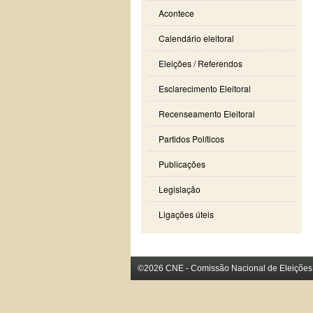
Acontece
Calendário eleitoral
Eleições / Referendos
Esclarecimento Eleitoral
Recenseamento Eleitoral
Partidos Políticos
Publicações
Legislação
Ligações úteis
©2026 CNE - Comissão Nacional de Eleições