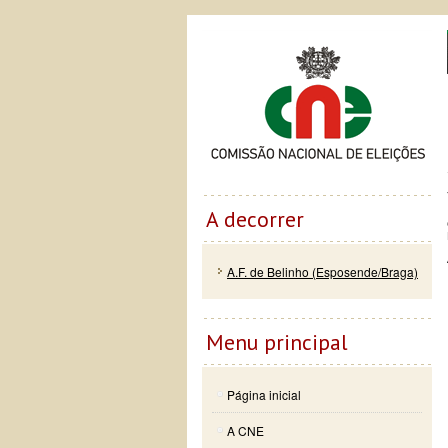
Passar
Skip to
Co
para o
navigation
conteúdo
principal
A decorrer
A.F. de Belinho (Esposende/Braga)
Menu principal
Página inicial
A CNE