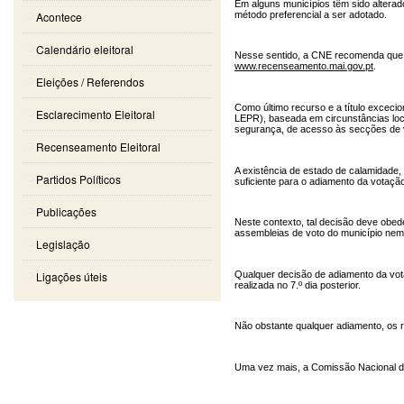
Em alguns municípios têm sido alterado
método preferencial a ser adotado.
Acontece
Calendário eleitoral
Nesse sentido, a CNE recomenda que o
www.recenseamento.mai.gov.pt
.
Eleições / Referendos
Como último recurso e a título exceci
Esclarecimento Eleitoral
LEPR), baseada em circunstâncias lo
segurança, de acesso às secções de v
Recenseamento Eleitoral
A existência de estado de calamidade, 
Partidos Políticos
suficiente para o adiamento da votação 
Publicações
Neste contexto, tal decisão deve obede
assembleias de voto do município nem 
Legislação
Qualquer decisão de adiamento da vot
Ligações úteis
realizada no 7.º dia posterior.
Não obstante qualquer adiamento, os r
Uma vez mais, a Comissão Nacional de E