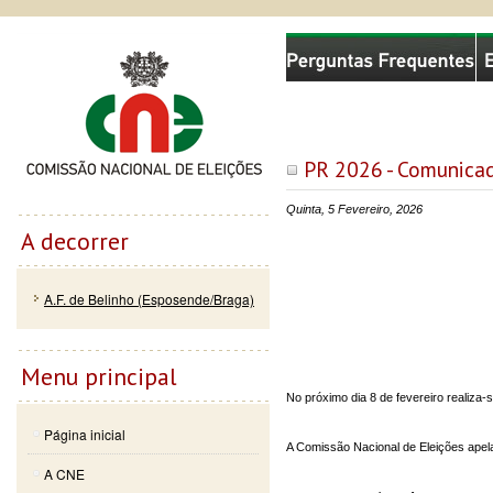
Passar
Skip to
Comissão Nacional de Eleições
para o
navigation
conteúdo
principal
PR 2026 - Comunicad
Quinta, 5 Fevereiro, 2026
A decorrer
A.F. de Belinho (Esposende/Braga)
Menu principal
No próximo dia 8 de fevereiro realiza-s
Página inicial
A Comissão Nacional de Eleições apela 
A CNE