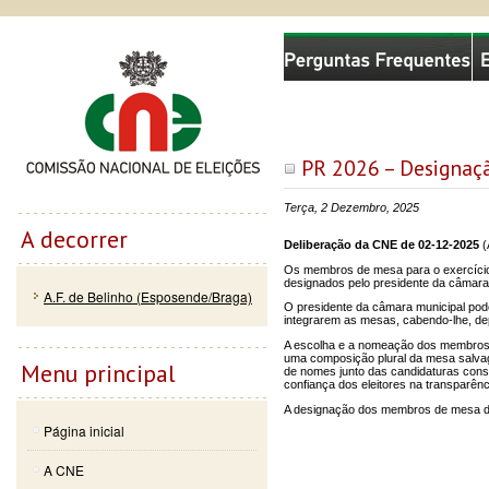
Passar
Skip to
Comissão Nacional de Eleições
para o
navigation
conteúdo
principal
PR 2026 – Designaç
Terça, 2 Dezembro, 2025
A decorrer
Deliberação da CNE de 02-12-2025
(
Os membros de mesa para o exercício d
designados pelo presidente da câmara 
A.F. de Belinho (Esposende/Braga)
O presidente da câmara municipal pod
integrarem as mesas, cabendo-lhe, dep
A escolha e a nomeação dos membros d
uma composição plural da mesa salvagua
Menu principal
de nomes junto das candidaturas const
confiança dos eleitores na transparênc
A designação dos membros de mesa dev
Página inicial
A CNE